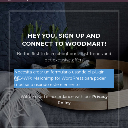
HEY YOU, SIGN UP AND
CONNECT TO WOODMART!
Be the first to learn about our latest trends and
get exclusive offers
Necesita crear un formulario usando el plugin
MC4WP: Mailchimp for WordPress para poder
mostrarlo usando este elemento.
Will be used in accordance with our
Privacy
Policy