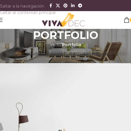
Saltar a la navegación
Saltar al contenido principal
PORTFOLIO
Inicio
/
Portfolio
TODO
ACCESSORIES
DECOR
FURNITURE
KITCHEN
LIGHTING